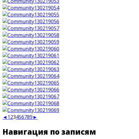
◄
1
2
3
4
5
6
7
8
9
►
Навигация по записям