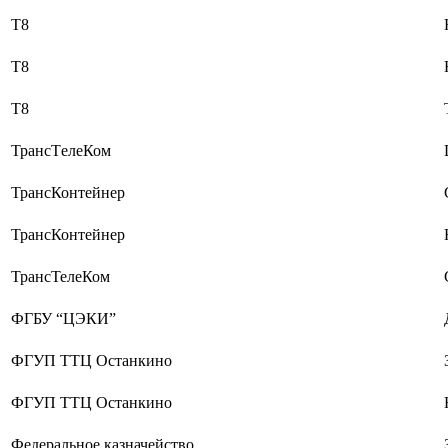
Т8
Т8
Т8
ТрансTелеКом
ТрансКонтейнер
ТрансКонтейнер
ТрансТелеКом
ФГБУ “ЦЭКИ”
ФГУП ТТЦ Останкино
ФГУП ТТЦ Останкино
Федеральное казначейство